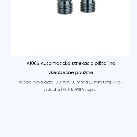
A100B Automatická striekacia pištoľ na
všeobecné použitie
Kvapalinová dýza: 0,8 mm, 1,0 mm a 1,5 mm (atď.) Tlak
vzduchu (PSI): 50PSI Vstup v...