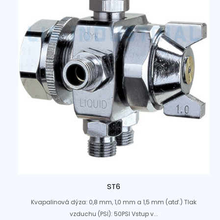
ST6
Kvapalinová dýza: 0,8 mm, 1,0 mm a 1,5 mm (atď.) Tlak
vzduchu (PSI): 50PSI Vstup v...