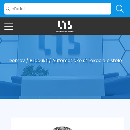
Domov
/
Produkt
/
Automatické striekacie pištole