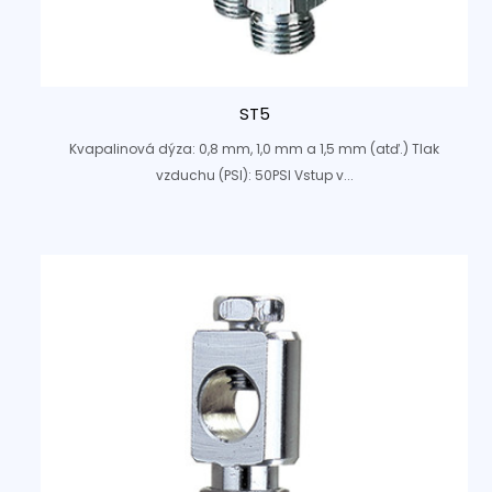
ST5
Kvapalinová dýza: 0,8 mm, 1,0 mm a 1,5 mm (atď.) Tlak
vzduchu (PSI): 50PSI Vstup v...