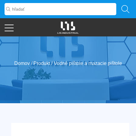
Domov
/
Produkt
/
Vodné pištole a mazacie pištole