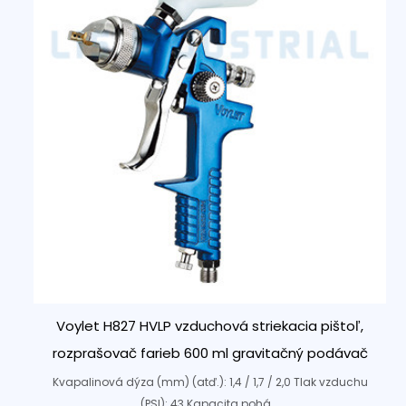
Voylet H827 HVLP vzduchová striekacia pištoľ,
rozprašovač farieb 600 ml gravitačný podávač
Kvapalinová dýza (mm) (atď.): 1,4 / 1,7 / 2,0 Tlak vzduchu
(PSI): 43 Kapacita pohá...