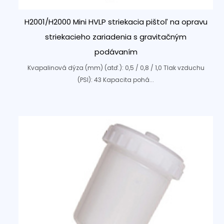
H2001/H2000 Mini HVLP striekacia pištoľ na opravu
striekacieho zariadenia s gravitačným
podávaním
Kvapalinová dýza (mm) (atď.): 0,5 / 0,8 / 1,0 Tlak vzduchu
(PSI): 43 Kapacita pohá...