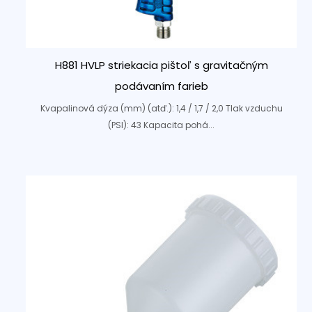
H881 HVLP striekacia pištoľ s gravitačným
podávaním farieb
Kvapalinová dýza (mm) (atď.): 1,4 / 1,7 / 2,0 Tlak vzduchu
(PSI): 43 Kapacita pohá...