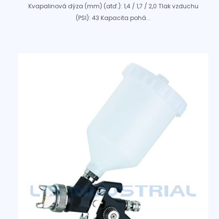
Kvapalinová dýza (mm) (atď.): 1,4 / 1,7 / 2,0 Tlak vzduchu
(PSI): 43 Kapacita pohá...