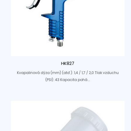
HK827
Kvapalinová dýza (mm) (atď.): 1,4 / 1,7 / 2,0 Tlak vzduchu
(PSI): 43 Kapacita pohá...