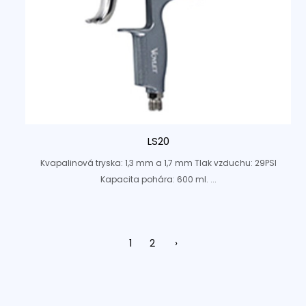
LS20
Kvapalinová tryska: 1,3 mm a 1,7 mm Tlak vzduchu: 29PSI
Kapacita pohára: 600 ml. ...
1
2
›