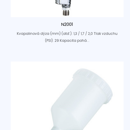
N2001
Kvapalinová dýza (mm) (atď.): 1,3 / 1,7 / 2,0 Tlak vzduchu
(PSI): 29 Kapacita pohá...