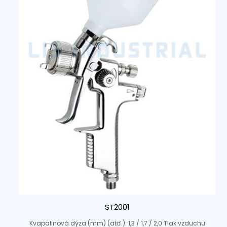
ST2001
Kvapalinová dýza (mm) (atď.): 1,3 / 1,7 / 2,0 Tlak vzduchu