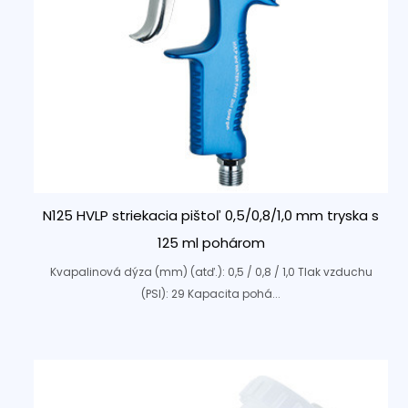
N125 HVLP striekacia pištoľ 0,5/0,8/1,0 mm tryska s
125 ml pohárom
Kvapalinová dýza (mm) (atď.): 0,5 / 0,8 / 1,0 Tlak vzduchu
(PSI): 29 Kapacita pohá...