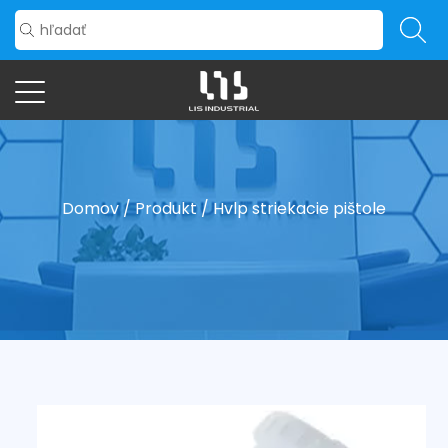
Domov
/
Produkt
/
Hvlp striekacie pištole