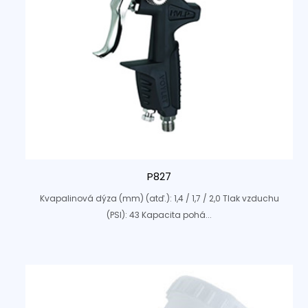
P827
Kvapalinová dýza (mm) (atď.): 1,4 / 1,7 / 2,0 Tlak vzduchu
(PSI): 43 Kapacita pohá...