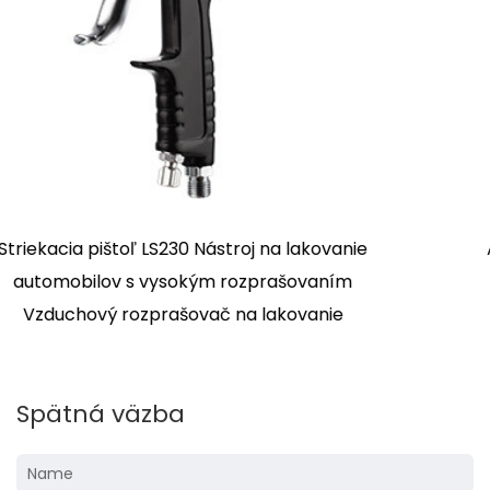
iekacia pištoľ s gravitačným
LS101S Striekaci
ívodom vzduchu
Pištoľ 
Spätná väzba