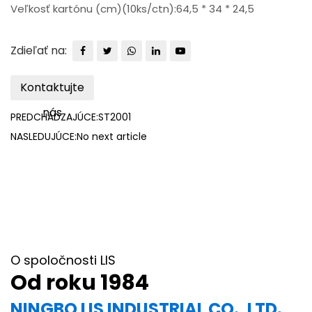
Veľkosť kartónu (cm)(10ks/ctn):64,5 * 34 * 24,5
Zdieľať na:
Kontaktujte
nás
PREDCHÁDZAJÚCE:ST2001
NASLEDUJÚCE:No next article
O spoločnosti LIS
Od roku 1984
NINGBO LIS INDUSTRIAL CO., LTD.