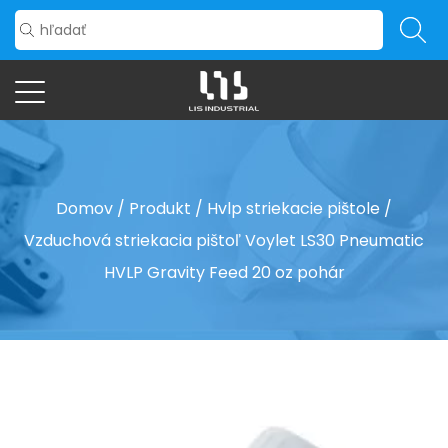
Domov
/
Produkt
/
Hvlp striekacie pištole
/
Vzduchová striekacia pištoľ Voylet LS30 Pneumatic
HVLP Gravity Feed 20 oz pohár