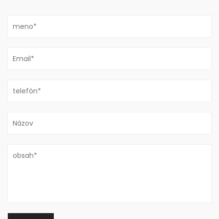
Čo je striekacia pištoľ?
Jul 30, 2026
Čo je a Striekacia pištoľ Striekacia pištoľ je ručný nástroj,