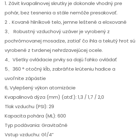
1. Závit kvapalinovej skrutky je dokonale vhodný pre
pohár, bez tesnenia a stále nemôže presakovať.
2．Kované hliníkové telo, jemne leštené a eloxované
3、 Robustný vzduchový uzáver je vyrobený z
pochrómovanej mosadze, zatiaľ čo ihla a tekutý hrot sú
vyrobené z tvrdenej nehrdzavejúcej ocele.
4、Všetky ovládacie prvky sa dajú ľahko ovládať
5、360 ° otočný kĺb, zabráňte krúteniu hadice a
uvoľnite zápästie
6, Vylepšený výkon atomizácie
Kvapalinová dýza (mm) (atď.): 1,3 / 1,7 / 2,0
Tlak vzduchu (PSI): 29
Kapacita pohára (ML): 600
Typ podávania: Gravitačné
Vstup vzduchu: G1/4”