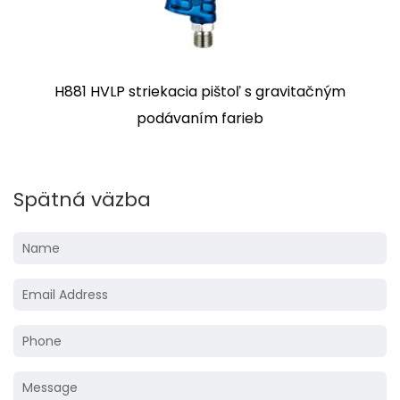
P827
Spätná väzba