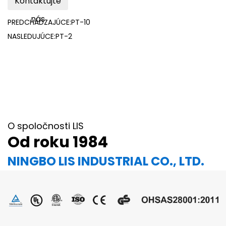
Kontaktujte
nás
PREDCHÁDZAJÚCE:PT-10
NASLEDUJÚCE:PT-2
O spoločnosti LIS
Od roku 1984
NINGBO LIS INDUSTRIAL CO., LTD.