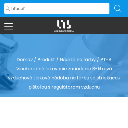
Domov
/
Produkt
/
Nádrže na farby
/
PT-8
Viacfarebné lakovacie zariadenie 8-litrová
vzduchová tlaková nádoba na farbu so striekacou
pištoľou s regulátorom vzduchu