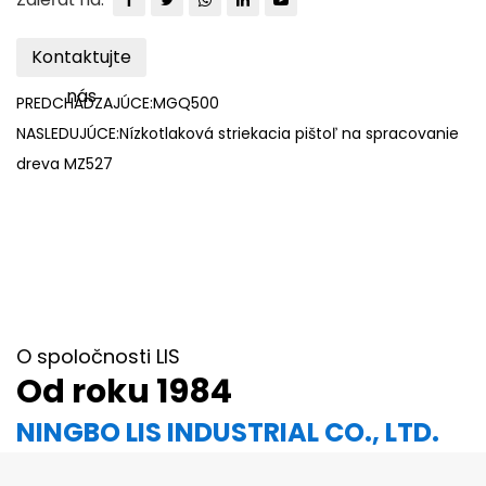
Kontaktujte
nás
PREDCHÁDZAJÚCE:MGQ500
NASLEDUJÚCE:Nízkotlaková striekacia pištoľ na spracovanie
dreva MZ527
O spoločnosti LIS
Od roku 1984
NINGBO LIS INDUSTRIAL CO., LTD.