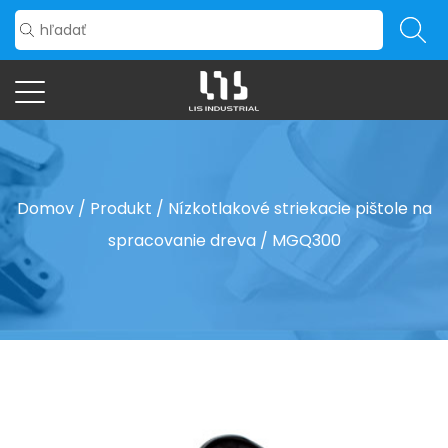
Domov
/
Produkt
/
Nízkotlakové striekacie pištole na
spracovanie dreva
/
MGQ300