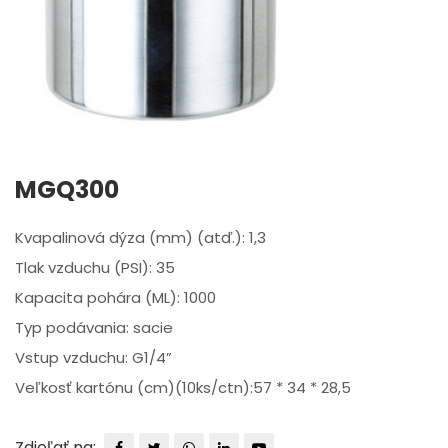
MGQ300
Kvapalinová dýza (mm) (atď.): 1,3
Tlak vzduchu (PSI): 35
Kapacita pohára (ML): 1000
Typ podávania: sacie
Vstup vzduchu: G1/4”
Veľkosť kartónu (cm)(10ks/ctn):57 * 34 * 28,5
Zdieľať na: