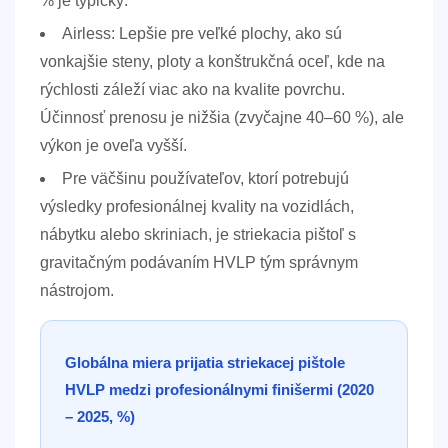
%
je typický.
Airless:
Lepšie pre veľké plochy, ako sú
vonkajšie steny, ploty a konštrukčná oceľ, kde na
rýchlosti záleží viac ako na kvalite povrchu.
Účinnosť prenosu je nižšia (zvyčajne 40–60 %), ale
výkon je oveľa vyšší.
Pre väčšinu používateľov, ktorí potrebujú
výsledky profesionálnej kvality na vozidlách,
nábytku alebo skriniach, je striekacia pištoľ s
gravitačným podávaním HVLP tým správnym
nástrojom.
Globálna miera prijatia striekacej pištole
HVLP medzi profesionálnymi finišermi (2020
– 2025, %)