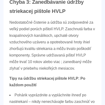
Chyba 3: Zanedbávanie údržby
striekacej pištole HVLP
Nedostatočné čistenie a údržba sú zodpovedné za
veľký podiel porúch pištolí HVLP. Zaschnutá farba v
kvapalinových kanálikoch, upchaté otvory
vzduchového uzáveru a opotrebované hroty ihiel
zhoršujú kvalitu striekania a môžu trvalo poškodiť
komponenty.
Správne udržiavaná pištoľ HVLP
môže trvať 10 rokov alebo viac
; zanedbaný môže
zlyhať v priebehu niekoľkých mesiacov.
Tipy na údržbu striekacej pištole HVLP: Po
každom použití
Pohárik vyprázdnite a vypláchnite ihneď po
nastriekaní – nikdy nenechávajte farbu zaschnúť vo