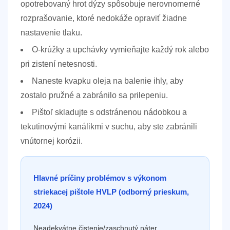
opotrebovaný hrot dýzy spôsobuje nerovnomerné
rozprašovanie, ktoré nedokáže opraviť žiadne
nastavenie tlaku.
O-krúžky a upchávky vymieňajte každý rok alebo
pri zistení netesnosti.
Naneste kvapku oleja na balenie ihly, aby
zostalo pružné a zabránilo sa prilepeniu.
Pištoľ skladujte s odstránenou nádobkou a
tekutinovými kanálikmi v suchu, aby ste zabránili
vnútornej korózii.
Hlavné príčiny problémov s výkonom
striekacej pištole HVLP (odborný prieskum,
2024)
Neadekvátne čistenie/zaschnutý náter