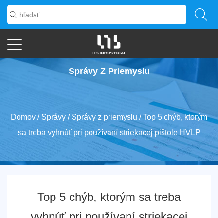
Správy Z Priemyslu
Domov
/
Správy
/
Správy z priemyslu
/
Top 5 chýb, ktorým
sa treba vyhnúť pri používaní striekacej pištole HVLP
Top 5 chýb, ktorým sa treba
vyhnúť pri používaní striekacej