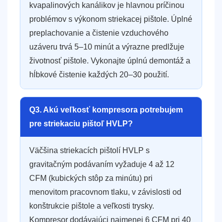
kvapalinových kanálikov je hlavnou príčinou
problémov s výkonom striekacej pištole. Úplné
preplachovanie a čistenie vzduchového
uzáveru trvá 5–10 minút a výrazne predlžuje
životnosť pištole. Vykonajte úplnú demontáž a
hĺbkové čistenie každých 20–30 použití.
Q3. Akú veľkosť kompresora potrebujem
pre striekaciu pištoľ HVLP?
Väčšina striekacích pištolí HVLP s
gravitačným podávaním vyžaduje 4 až 12
CFM (kubických stôp za minútu) pri
menovitom pracovnom tlaku, v závislosti od
konštrukcie pištole a veľkosti trysky.
Kompresor dodávajúci najmenej 6 CFM pri 40