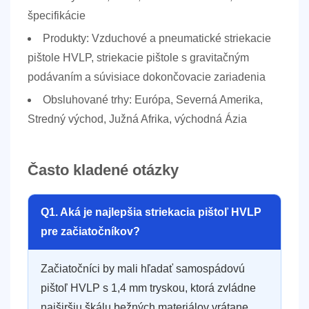
špecifikácie
Produkty:
Vzduchové a pneumatické striekacie
pištole HVLP, striekacie pištole s gravitačným
podávaním a súvisiace dokončovacie zariadenia
Obsluhované trhy:
Európa, Severná Amerika,
Stredný východ, Južná Afrika, východná Ázia
Často kladené otázky
Q1. Aká je najlepšia striekacia pištoľ HVLP
pre začiatočníkov?
Začiatočníci by mali hľadať samospádovú
pištoľ HVLP s 1,4 mm tryskou, ktorá zvládne
najširšiu škálu bežných materiálov vrátane