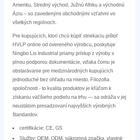
Ameriku, Stredný východ, Južnú Afriku a východnú
Áziu – so zavedenými obchodnými vzťahmi vo
všetkých regiónoch.
Pre kupujúcich, ktorí chcú kúpiť striekaciu pištoľ
HVLP online od overeného výrobcu, poskytuje
Ningbo Lis Industrial priamy prístup z výroby s
plnou podporou dokumentácie, vďaka čomu je
obstarávanie pre medzinárodných kupujúcich
jednoduché bez ohľadu na miesto. Filozofia
spoločnosti - to
kvalita produktov je kľúčom k
získaniu väčšieho podielu na trhu
— sa odráža v jej
neustálom presadzovaní najvyšších výrobných
štandardov.
certifikácie:
CE, GS
Služby:
OEM, ODM, súkromná značka, vlastné