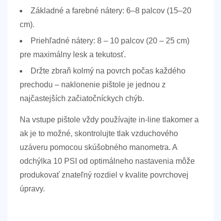
Základné a farebné nátery:
6–8 palcov (15–20
cm).
Priehľadné nátery:
8 – 10 palcov (20 – 25 cm)
pre maximálny lesk a tekutosť.
Držte zbraň
kolmý
na povrch počas každého
prechodu – naklonenie pištole je jednou z
najčastejších začiatočníckych chýb.
Na vstupe pištole vždy používajte in-line tlakomer a
ak je to možné, skontrolujte tlak vzduchového
uzáveru pomocou skúšobného manometra. A
odchýlka 10 PSI
od optimálneho nastavenia môže
produkovať znateľný rozdiel v kvalite povrchovej
úpravy.