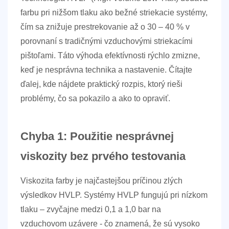
farbu pri nižšom tlaku ako bežné striekacie systémy,
čím sa znižuje prestrekovanie až o
30 – 40 %
v
porovnaní s tradičnými vzduchovými striekacími
pištoľami. Táto výhoda efektívnosti rýchlo zmizne,
keď je nesprávna technika a nastavenie. Čítajte
ďalej, kde nájdete praktický rozpis, ktorý rieši
problémy, čo sa pokazilo a ako to opraviť.
Chyba 1: Použitie nesprávnej
viskozity bez prvého testovania
Viskozita farby je najčastejšou príčinou zlých
výsledkov HVLP. Systémy HVLP fungujú pri nízkom
tlaku – zvyčajne medzi
0,1 a 1,0 bar na
vzduchovom uzávere
- čo znamená, že sú vysoko