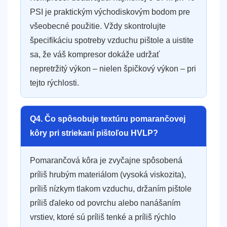
PSI je praktickým východiskovým bodom pre
všeobecné použitie. Vždy skontrolujte
špecifikáciu spotreby vzduchu pištole a uistite
sa, že váš kompresor dokáže udržať
nepretržitý výkon – nielen špičkový výkon – pri
tejto rýchlosti.
Q4. Čo spôsobuje textúru pomarančovej
kôry pri striekaní pištoľou HVLP?
Pomarančová kôra je zvyčajne spôsobená
príliš hrubým materiálom (vysoká viskozita),
príliš nízkym tlakom vzduchu, držaním pištole
príliš ďaleko od povrchu alebo nanášaním
vrstiev, ktoré sú príliš tenké a príliš rýchlo