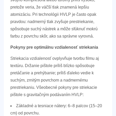
pretože veria, že väčší tlak znamená lepšiu
atomizáciu. Pri technológii HVLP je často opak
pravdou: nadmerný tlak zvyšuje prestriekanie,
spôsobuje suchý nástrek a môže sfúknuť mokrú
farbu z povrchu skôr, ako sa správne vyrovná.
Pokyny pre optimálnu vzdialenosť striekania
Striekacia vzdialenosť ovplyvňuje tvorbu filmu aj
textúru. Držanie pištole príliš blízko spôsobuje
pretáčanie a prehýbanie; príliš ďaleko vedie k
suchým, zrnitým povrchom a nadmernému
prestriekaniu. Všeobecné pokyny pre striekacie
pištole s gravitačným podávaním HVLP:
Základné a tesniace nátery:
6–8 palcov (15–20
cm) od povrchu.