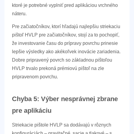
ktoré je potrebné vyplniť pred aplikáciou vrchného
náteru.
Pre začiatočníkov, ktorí hľadajú najlepšiu striekaciu
pištoľ HVLP pre začiatočníkov, stojí za to pochopiť,
že investovanie času do prípravy povrchu prinesie
lepšie výsledky ako akékoľvek inovácie zariadenia.
Dobre pripravený povrch so základnou pištoľou
HVLP trvalo prekoná prémiovú pištoľ na zle
pripravenom povrchu.
Chyba 5: Výber nesprávnej zbrane
pre aplikáciu
Striekacie pištole HVLP sa dodávajú v rôznych
konfiguráciách – gravitačné, sacie a tlakové – s