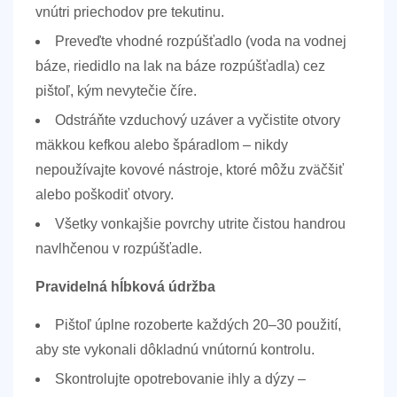
vnútri priechodov pre tekutinu.
Preveďte vhodné rozpúšťadlo (voda na vodnej
báze, riedidlo na lak na báze rozpúšťadla) cez
pištoľ, kým nevytečie číre.
Odstráňte vzduchový uzáver a vyčistite otvory
mäkkou kefkou alebo špáradlom – nikdy
nepoužívajte kovové nástroje, ktoré môžu zväčšiť
alebo poškodiť otvory.
Všetky vonkajšie povrchy utrite čistou handrou
navlhčenou v rozpúšťadle.
Pravidelná hĺbková údržba
Pištoľ úplne rozoberte každých 20–30 použití,
aby ste vykonali dôkladnú vnútornú kontrolu.
Skontrolujte opotrebovanie ihly a dýzy –