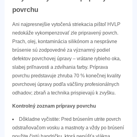
povrchu
Ani najpresnejšie vytočená striekacia pištoľ HVLP
nedokáže vykompenzovať zle pripravený povrch.
Prach, olej, kontaminácia silikónom a nesprávne
brúsenie sú zodpovedné za významný podiel
defektov povrchovej úpravy – vrátane rybieho oka,
slabej priľnavosti a zdvíhania farby.
Príprava
povrchu predstavuje zhruba 70 % konečnej kvality
povrchovej úpravy
podľa väčšiny profesionálnych
odhadov; zbraň a technika prispievajú k zvyšku.
Kontrolný zoznam prípravy povrchu
Dôkladne vyčistite:
Pred brúsením utrite povrch
odstraňovačom vosku a mastnoty a vždy po brúsení
použite čistú handričku, ktorá nepúšťa vlákna.