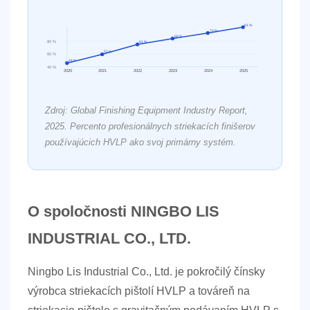
81 %
74 %
68 %
80 %
61 %
52 %
60 %
44 %
40 %
2020
2021
2022
2023
2024
2025
Zdroj: Global Finishing Equipment Industry Report,
2025. Percento profesionálnych striekacích finišerov
používajúcich HVLP ako svoj primárny systém.
O spoločnosti NINGBO LIS
INDUSTRIAL CO., LTD.
Ningbo Lis Industrial Co., Ltd.
je pokročilý čínsky
výrobca striekacích pištolí HVLP a továreň na