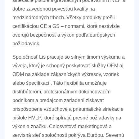
striekacie pištole s gravitačným podávaním HVLP s
dobre zavedenou povesťou kvality na
medzinárodných trhoch. Všetky produkty prešli
certifikáciou CE a GS – normami, ktoré nezávisle
overujú bezpečnosť a výkon podľa európskych
požiadaviek.
Spoločnosť Lis pracuje so silným tímom výskumu a
vývoja, ktorý je schopný poskytovať služby OEM aj
ODM na základe zákazníckych výkresov, vzoriek
alebo špecifikácií. Táto flexibilita umožňuje
distribútorom, profesionálnym dokončovacím
podnikom a predajcom zariadení získavať
prispôsobené vzduchové a pneumatické striekacie
pištole HVLP, ktoré spĺňajú presné požiadavky na
výkon a značku. Celosvetová marketingová a
servisná sieť spoločnosti pokrýva Európu, Severnú