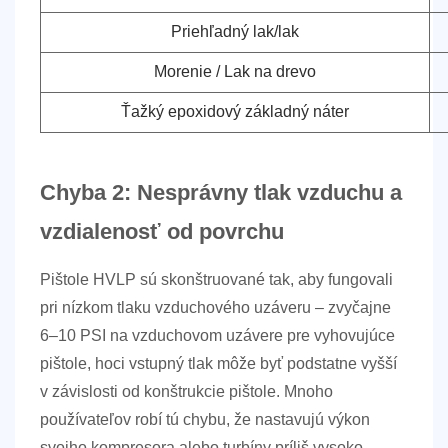
Priehľadný lak/lak
Morenie / Lak na drevo
Ťažký epoxidový základný náter
Chyba 2: Nesprávny tlak vzduchu a
vzdialenosť od povrchu
Pištole HVLP sú skonštruované tak, aby fungovali
pri nízkom tlaku vzduchového uzáveru – zvyčajne
6–10 PSI na vzduchovom uzávere
pre vyhovujúce
pištole, hoci vstupný tlak môže byť podstatne vyšší
v závislosti od konštrukcie pištole. Mnoho
používateľov robí tú chybu, že nastavujú výkon
svojho kompresora alebo turbíny príliš vysoko,