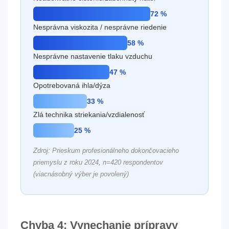
72 %
Nesprávna viskozita / nesprávne riedenie
58 %
Nesprávne nastavenie tlaku vzduchu
47 %
Opotrebovaná ihla/dýza
33 %
Zlá technika striekania/vzdialenosť
25 %
Zdroj: Prieskum profesionálneho dokončovacieho
priemyslu z roku 2024, n=420 respondentov
(viacnásobný výber je povolený)
Chyba 4: Vynechanie prípravy