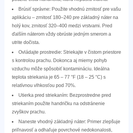
Brúsiť správne:
Použite vhodnú zrnitosť pre vašu
aplikáciu – zrnitosť 180–240 pre základný náter na
holý kov, zrnitosť 320–400 medzi vrstvami. Pred
ďalším náterom vždy obrúste jedným smerom a
utrite dočista.
Ovládajte prostredie:
Striekajte v čistom priestore
s kontrolou prachu. Dokonca aj mierny pohyb
vzduchu môže spôsobiť kontamináciu. Ideálna
teplota striekania je
65 – 77 °F (18 – 25 °C)
s
relatívnou vlhkosťou pod 70%.
Utierka pred striekaním:
Bezprostredne pred
striekaním použite handričku na odstránenie
zvyškov prachu.
Naneste vhodný základný náter:
Primer zlepšuje
priľnavosť a odhaľuje povrchové nedokonalosti,