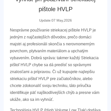
pištole HVLP
Update:07 May,2026
Nesprávne používanie striekacej pištole HVLP je
jedným z najčastejších dôvodov, prečo domáci
majstri aj profesionáli skončia s nerovnomerným
povrchom, plytvaním materiálom a upchatým
vybavením. Dobrá správa:
takmer každý
Striekacia
pištoľ HVLP
chybe sa dá predísť
so správnymi
znalosťami a prípravou. Či už kupujete najlepšiu
striekaciu pištoľ HVLP pre začiatočníkov, alebo
chcete zdokonaliť svoju techniku, táto príručka
identifikuje päť najškodlivejších chýb a presne vám
ukáže, ako sa im vyhnúť.
Technológia HVLP (High Volume Low Tlak) dodáva