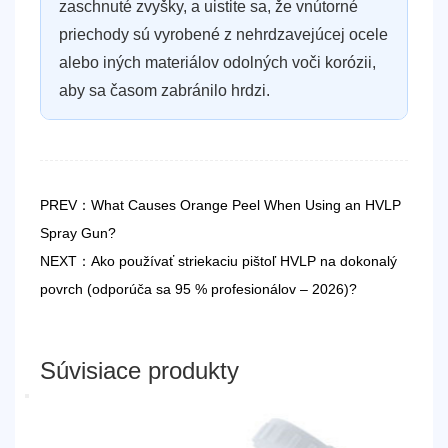
zaschnuté zvyšky, a uistite sa, že vnútorné
priechody sú vyrobené z nehrdzavejúcej ocele
alebo iných materiálov odolných voči korózii,
aby sa časom zabránilo hrdzi.
PREV：What Causes Orange Peel When Using an HVLP
Spray Gun?
NEXT：Ako používať striekaciu pištoľ HVLP na dokonalý
povrch (odporúča sa 95 % profesionálov – 2026)?
Súvisiace produkty