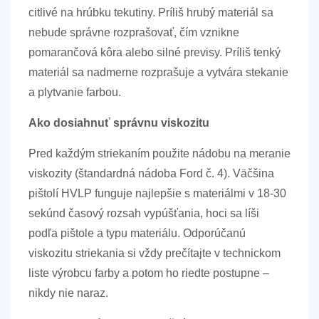
citlivé na hrúbku tekutiny. Príliš hrubý materiál sa
nebude správne rozprašovať, čím vznikne
pomarančová kôra alebo silné previsy. Príliš tenký
materiál sa nadmerne rozprašuje a vytvára stekanie
a plytvanie farbou.
Ako dosiahnuť správnu viskozitu
Pred každým striekaním použite nádobu na meranie
viskozity (štandardná nádoba Ford č. 4). Väčšina
pištolí HVLP funguje najlepšie s materiálmi v
18-30
sekúnd
časový rozsah vypúšťania, hoci sa líši
podľa pištole a typu materiálu. Odporúčanú
viskozitu striekania si vždy prečítajte v technickom
liste výrobcu farby a potom ho riedte postupne –
nikdy nie naraz.